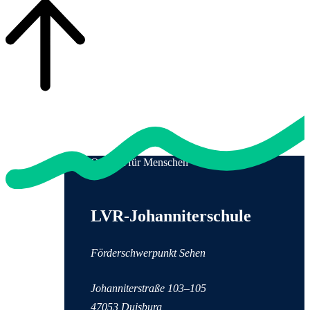
Qualität für Menschen
Anschrift und Kontaktinformationen
LVR-Johanniterschule
Förderschwerpunkt Sehen
Johanniterstraße 103–105
47053 Duisburg