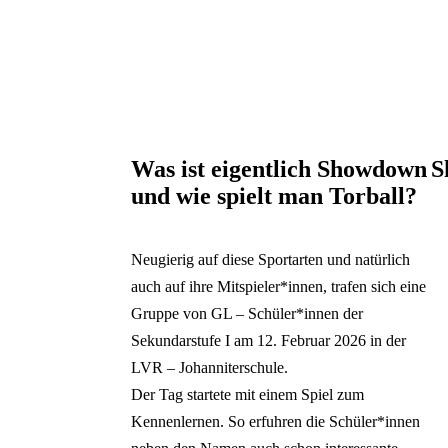
Frühförderung
Schülerbeförderung
Unser Team
Über unsere Schule
Unterricht & Förderung
Zeige Unterelement zu U
Expertise
Unterrichtszeiten
Vorklasse
Überblick:
Unterricht &
Förderverein
Stellenangebote
Gelände & Räume
Deutsch
Sprachauswahl
Pädagogische
Förderung
Digitale Tools im Schulalltag
Kontakt & Anfahrt
FSJ & BFD
Verhaltenskodex &
Schließen
Inhalte des Menüs ausblenden
Sehhilfenberatung
Primarstufe
Schulsozialarbeit
Praktikum
Schulregeln
Beratung an anderen
Sekundarstufe I
Krankmeldung & Beurlaubung
Kooperationen
Zurück
Förderschulen
Berufsorientierung
Beratung in der Inklusion
Was ist eigentlich Showdown
S
Deutsch
und wie spielt man Torball?
Infos zum Förderschwerpunkt
български език
Galerie übe
English
Sehen
Ελληνικά
Neugierig auf diese Sportarten und natürlich
Polski
Română
auch auf ihre Mitspieler*innen, trafen sich eine
Español
Gruppe von GL – Schüler*innen der
Türkçe
Sekundarstufe I am 12. Februar 2026 in der
Українська
LVR – Johanniterschule.
Der Tag startete mit einem Spiel zum
Kennenlernen. So erfuhren die Schüler*innen