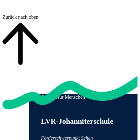
En
Zurück nach oben
Qualität für Menschen
Anschrift und Kontaktinformationen
LVR-Johanniterschule
Förderschwerpunkt Sehen